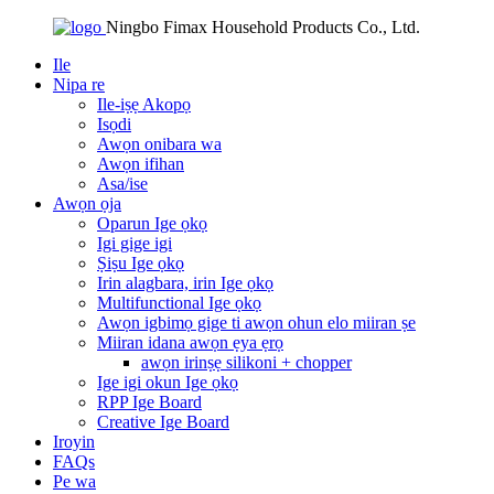
Ningbo Fimax Household Products Co., Ltd.
Ile
Nipa re
Ile-iṣẹ Akopọ
Isọdi
Awọn onibara wa
Awọn ifihan
Asa/ise
Awọn ọja
Oparun Ige ọkọ
Igi gige igi
Ṣiṣu Ige ọkọ
Irin alagbara, irin Ige ọkọ
Multifunctional Ige ọkọ
Awọn igbimọ gige ti awọn ohun elo miiran ṣe
Miiran idana awọn ẹya ẹrọ
awọn irinṣẹ silikoni + chopper
Ige igi okun Ige ọkọ
RPP Ige Board
Creative Ige Board
Iroyin
FAQs
Pe wa