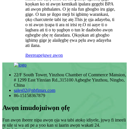
kọọkan ko ni awọn kemikali ipalara gẹgẹbi BPA
ati awọn phthalates. O jẹ nla fun gbogbo iru gige,
gige. O tun ṣe ilọpo meji bi igbimọ warankasi,
ọkọ charcuterie tabi iṣẹ atẹ.This jẹ ọja adayeba, ti
o ni awọn iyapa ti ara ni irisi rẹ.O ni aaye ti o
lagbara ati ti o tọ ṣugbọn o tun le daabobo awọn
egbegbe ọbẹ rẹ daradara. Ọkọọkan ati gbogbo
igbimọ gige jẹ alailẹgbẹ ẹwa pẹlu awọ adayeba
ati ilana.
ibeere
apejuwe awọn
22/F South Tower, Yinzhou Chamber of Commerce Mansion,
# 1299 East Yinxian Rd.,315100 Agbegbe Yinzhou, Ningbo,
China
sales02@nbfimax.com
86-15158367879
Awọn imudojuiwọn ọfẹ
Fun awọn ibeere nipa awọn ọja wa tabi atokọ idiyele, jọwọ fi imeeli
rẹ silẹ si wa ati pe a yoo kan si laarin awọn wakati 24.