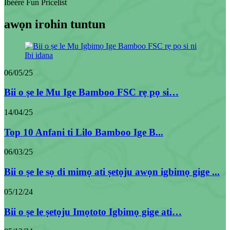
Ìbéèrè Fun Pricelist
awọn irohin tuntun
06/05/25
Bii o ṣe le Mu Ige Bamboo FSC rẹ pọ si…
14/04/25
Top 10 Anfani ti Lilo Bamboo Ige B...
06/03/25
Bii o ṣe le sọ di mimọ ati ṣetọju awọn igbimọ gige ...
05/12/24
Bii o ṣe le ṣetọju Imọtoto Igbimọ gige ati…