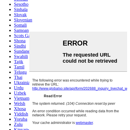
Sesotho
Sinhala
Slovak
Slovenian
Somali
Samoan
Scots Gaelic
Shona
Sindhi
Sundanese
Swahili
Tajik
Tamil
Telugu
Thai
Ukrainian
Urdu
Uzbek
Vietnamese
Welsh
Xhosa
Yiddish
Yoruba
Zulu
Kinyarwanda