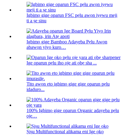
Igbimọ gige oparun FSC pẹlu awọn iyẹwu meji
ti a ṣe sinu
Igbimọ gige Bamboo Adayeba Pẹlu Awọn
abawọn yiyọ kuro…
Ige oparun pẹlu iho oje ati ọbẹ sha ...
Tito awọn eto igbimọ gige gige oparun pẹlu
idaduro...
100% Igbimọ gige oparun Organic adayeba pẹlu
oje…
Ṣiṣu Multifunctional alikama eni Ige ọkọ