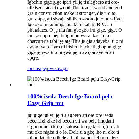
Igbẹhin gige gige ipari yii jẹ ti alagbero ati ore-
ọfẹ iseda acacia wood.The acacia wood and end
grain construction make it stronger, diẹ ti o tọ,
gun-pípẹ, ati siwaju sii ibere-sooro ju others.Each
Ige ọkọ ni ko ni ipalara kemikali bi BPA ati
phthalates. O jẹ nla fun gbogbo iru gige, gige. O
tun ṣe ilọpo meji bi igbimọ warankasi, ọkọ
charcuterie tabi iṣẹ atẹ.This jẹ ọja adayeba, ti o ni
awọn iyatọ ti ara ni irisi rẹ.Each ati gbogbo gige
gige jẹ ẹwa ti o ni ẹwà pẹlu awọ adayeba ati
apẹrẹ.
ibeere
apejuwe awọn
100% iseda Beech Ige Board pẹlu
Easy-Grip mu
Igi gige igi yii jẹ ti alagbero ati ore-ọfẹ iseda
beech.Igi gige igi beech yii wa pẹlu imudani
ergonomic ti kii ṣe isokuso ti o jẹ ki o rọrun lati
mu ọkọ nigba ti o lo. Dole ti a gbẹ iho ni oke ti
mimu lati dẹrọ ikele ati ibi ipamọ. Igbimọ gige