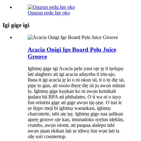
Oparun eedu Ige ọkọ
Igi gige igi
Acacia Onigi Ige Board Pẹlu Juice
Groove
Igbimọ gige igi Acacia pẹlu yara oje jẹ ti iṣelọpọ
lati alagbero ati igi acacia adayeba ti irin-ajo.
Ilana ti igi acacia jẹ ki o ni okun sii, ti o tọ diẹ sii,
pipẹ to gun, ati sooro-ibẹrẹ diẹ sii ju awọn miiran
lọ. Igbimọ gige kọọkan ko ni awọn kemikali
ipalara bii BPA ati phthalates. O ti wa ni o tayọ
fun orisirisi gige ati gige awọn iṣẹ-ṣiṣe. O tun le
ṣe ilọpo meji bi igbimọ warankasi, igbimọ
charcuterie, tabi atẹ iṣẹ. Igbimọ gige naa ṣafikun
apẹrẹ groove oje kan, imunadoko iyẹfun idẹkùn,
crumbs, awọn olomi, ati paapaa alalepo tabi
awọn ṣiṣan ekikan lati ṣe idiwọ fun wọn lati ta
silẹ sori countertop.