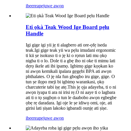
ibeere
apejuwe awọn
Eti ọkà Teak Wood Ige Board pẹlu
Handle
Igi gige igi yii jẹ ti alagbero ati ore-ọfẹ iseda
teak.Igi gige teak yii wa pẹlu imudani ergonomic
ti kii ṣe isokuso ti o jẹ ki o rọrun lati mu ọkọ
nigba ti o lo. Dole ti a gbẹ iho ni oke ti mimu lati
dẹrọ ikele ati ibi ipamọ. Igbimọ gige kọọkan ko
ni awọn kemikali ipalara gẹgẹbi BPA ati awọn
phthalates. O jẹ nla fun gbogbo iru gige, gige. O
tun ṣe ilọpo meji bi igbimọ warankasi, ọkọ
charcuterie tabi iṣẹ atẹ.This jẹ ọja adayeba, ti o ni
awọn iyapa ti ara ni irisi rẹ.O ni aaye ti o lagbara
ati ti o tọ ṣugbọn o tun le daabobo awọn egbegbe
ọbẹ rẹ daradara. Igi oje le ṣe idiwọ omi, oje, ati
girisi lati ṣiṣan lakoko igbaradi ounjẹ ati ṣiṣe.
ibeere
apejuwe awọn