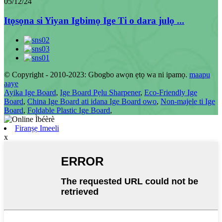
05/12/24
Itọsọna si Yiyan Igbimọ Ige Ti o dara julọ ...
© Copyright - 2010-2023: Gbogbo awọn ẹtọ wa ni ipamọ.
maapu
aaye
Ayika Ige Board
,
Ige Board Pẹlu Sharpener
,
Eco-Friendly Ige
Board
,
China Ige Board ati idana Ige Board owo
,
Non-majele ti Ige
Board
,
Foldable Plastic Ige Board
,
Firanṣẹ Imeeli
x