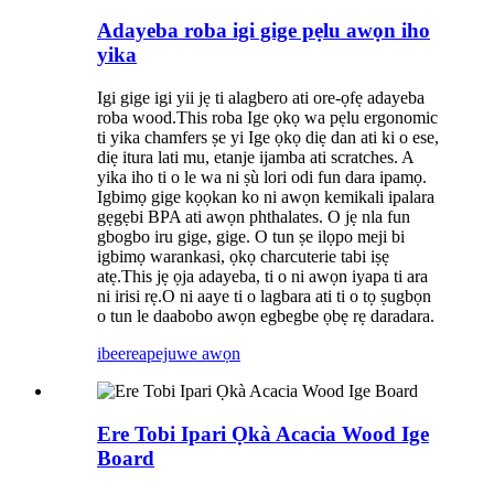
Adayeba roba igi gige pẹlu awọn iho
yika
Igi gige igi yii jẹ ti alagbero ati ore-ọfẹ adayeba
roba wood.This roba Ige ọkọ wa pẹlu ergonomic
ti yika chamfers ṣe yi Ige ọkọ diẹ dan ati ki o ese,
diẹ itura lati mu, etanje ijamba ati scratches. A
yika iho ti o le wa ni ṣù lori odi fun dara ipamọ.
Igbimọ gige kọọkan ko ni awọn kemikali ipalara
gẹgẹbi BPA ati awọn phthalates. O jẹ nla fun
gbogbo iru gige, gige. O tun ṣe ilọpo meji bi
igbimọ warankasi, ọkọ charcuterie tabi iṣẹ
atẹ.This jẹ ọja adayeba, ti o ni awọn iyapa ti ara
ni irisi rẹ.O ni aaye ti o lagbara ati ti o tọ ṣugbọn
o tun le daabobo awọn egbegbe ọbẹ rẹ daradara.
ibeere
apejuwe awọn
Ere Tobi Ipari Ọkà Acacia Wood Ige
Board