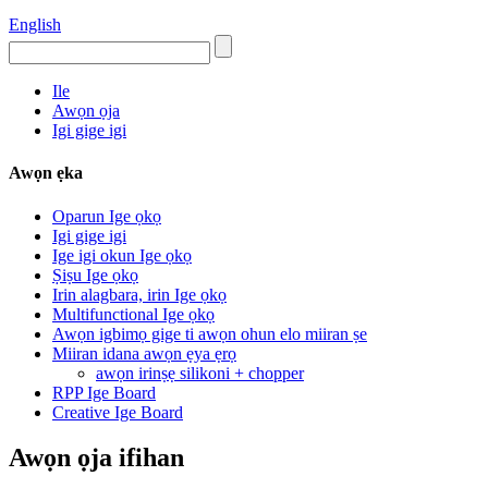
English
Ile
Awọn ọja
Igi gige igi
Awọn ẹka
Oparun Ige ọkọ
Igi gige igi
Ige igi okun Ige ọkọ
Ṣiṣu Ige ọkọ
Irin alagbara, irin Ige ọkọ
Multifunctional Ige ọkọ
Awọn igbimọ gige ti awọn ohun elo miiran ṣe
Miiran idana awọn ẹya ẹrọ
awọn irinṣẹ silikoni + chopper
RPP Ige Board
Creative Ige Board
Awọn ọja ifihan